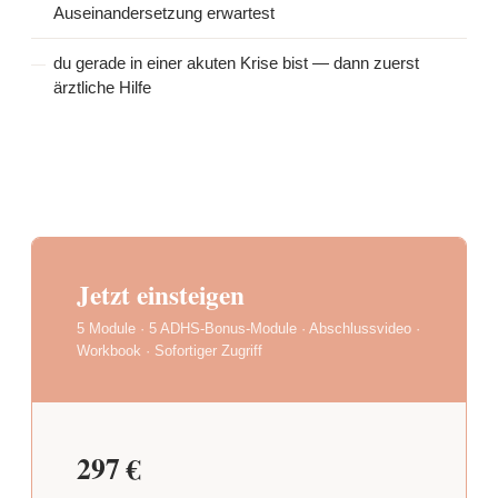
Auseinandersetzung erwartest
du gerade in einer akuten Krise bist — dann zuerst
ärztliche Hilfe
Jetzt einsteigen
5 Module · 5 ADHS-Bonus-Module · Abschlussvideo ·
Workbook · Sofortiger Zugriff
297 €