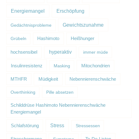
Erschöpfung
Energiemangel
Gewichtszunahme
Gedächtnisprobleme
Grübeln
Hashimoto
Heißhunger
hyperaktiv
hochsensibel
immer müde
Insulinresistenz
Masking
Mitochondrien
Müdigkeit
MTHFR
Nebennierenschwäche
Overthinking
Pille absetzen
Schilddrüse Hashimoto Nebennierenschwäche
Energiemangel
Schlafstörung
Stress
Stressessen