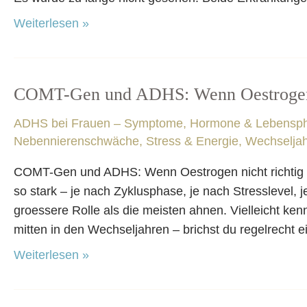
Weiterlesen »
COMT-Gen und ADHS: Wenn Oestrogen n
COMT-
Gen
ADHS bei Frauen – Symptome, Hormone & Lebensp
und
Nebennierenschwäche, Stress & Energie
,
Wechselja
ADHS:
Wenn
COMT-Gen und ADHS: Wenn Oestrogen nicht richti
Oestrogen
so stark – je nach Zyklusphase, je nach Stresslevel,
nicht
groessere Rolle als die meisten ahnen. Vielleicht ken
richtig
mitten in den Wechseljahren – brichst du regelrecht e
abgebaut
Weiterlesen »
wird