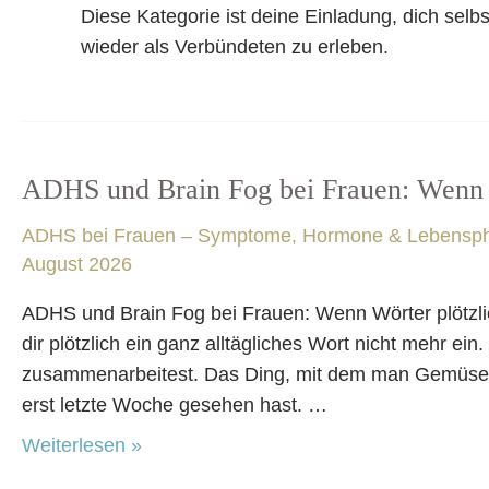
Diese Kategorie ist deine Einladung, dich sel
wieder als Verbündeten zu erleben.
ADHS und Brain Fog bei Frauen: Wenn 
ADHS
und
ADHS bei Frauen – Symptome, Hormone & Lebensp
Brain
August 2026
Fog
bei
ADHS und Brain Fog bei Frauen: Wenn Wörter plötzlic
Frauen:
dir plötzlich ein ganz alltägliches Wort nicht mehr ein
Wenn
zusammenarbeitest. Das Ding, mit dem man Gemüse s
Wörter
erst letzte Woche gesehen hast. …
plötzlich
Weiterlesen »
verschwinden