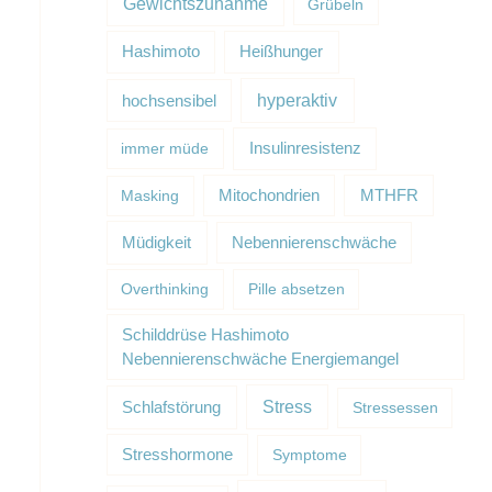
Gewichtszunahme
Grübeln
Hashimoto
Heißhunger
hyperaktiv
hochsensibel
Insulinresistenz
immer müde
Masking
Mitochondrien
MTHFR
Müdigkeit
Nebennierenschwäche
Overthinking
Pille absetzen
Schilddrüse Hashimoto
Nebennierenschwäche Energiemangel
Schlafstörung
Stress
Stressessen
Stresshormone
Symptome