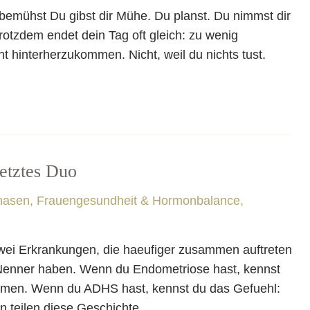
h bemühst Du gibst dir Mühe. Du planst. Du nimmst dir
rotzdem endet dein Tag oft gleich: zu wenig
cht hinterherzukommen. Nicht, weil du nichts tust.
etztes Duo
hasen
,
Frauengesundheit & Hormonbalance
,
ei Erkrankungen, die haeufiger zusammen auftreten
Nenner haben. Wenn du Endometriose hast, kennst
ommen. Wenn du ADHS hast, kennst du das Gefuehl:
n teilen diese Geschichte. …