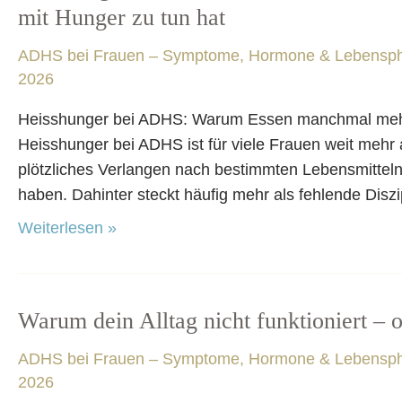
bei
mit Hunger zu tun hat
ADHS:
ADHS bei Frauen – Symptome, Hormone & Lebensp
Warum
2026
Essen
manchmal
Heisshunger bei ADHS: Warum Essen manchmal mehr 
mehr
Heisshunger bei ADHS ist für viele Frauen weit mehr
mit
plötzliches Verlangen nach bestimmten Lebensmittel
deinem
haben. Dahinter steckt häufig mehr als fehlende Diszi
Gehirn
Weiterlesen »
als
mit
Hunger
zu
Warum dein Alltag nicht funktioniert –
Warum
tun
dein
ADHS bei Frauen – Symptome, Hormone & Lebensp
hat
Alltag
2026
nicht