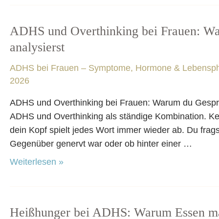
ADHS und Overthinking bei Frauen: Wa
ADHS
und
analysierst
Overthinking
ADHS bei Frauen – Symptome, Hormone & Lebensp
bei
2026
Frauen:
Warum
ADHS und Overthinking bei Frauen: Warum du Gesprä
du
ADHS und Overthinking als ständige Kombination. Ken
Gespräche
dein Kopf spielt jedes Wort immer wieder ab. Du frag
stundenlang
Gegenüber genervt war oder ob hinter einer …
analysierst
Weiterlesen »
Heißhunger bei ADHS: Warum Essen ma
Heißhunger