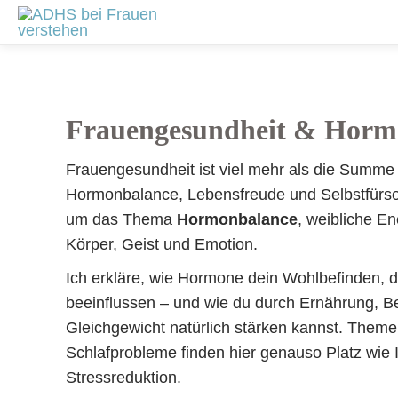
Zum
Seitennummerierung
Inhalt
der
springen
Beiträge
Frauengesundheit & Horm
Frauengesundheit ist viel mehr als die Summe
Hormonbalance, Lebensfreude und Selbstfürsorg
um das Thema
Hormonbalance
, weibliche E
Körper, Geist und Emotion.
Ich erkläre, wie Hormone dein Wohlbefinden, 
beeinflussen – und wie du durch Ernährung, 
Gleichgewicht natürlich stärken kannst. Themen
Schlafprobleme finden hier genauso Platz wie 
Stressreduktion.