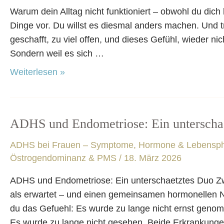
funktioniert
Warum dein Alltag nicht funktioniert – obwohl du dic
–
Dinge vor. Du willst es diesmal anders machen. Und t
obwohl
geschafft, zu viel offen, und dieses Gefühl, wieder ni
du
Sondern weil es sich …
dich
Weiterlesen »
bemühst
ADHS und Endometriose: Ein unterscha
ADHS
und
ADHS bei Frauen – Symptome, Hormone & Lebensp
Endometriose:
Östrogendominanz & PMS
/
18. März 2026
Ein
unterschaetztes
ADHS und Endometriose: Ein unterschaetztes Duo Zw
Duo
als erwartet – und einen gemeinsamen hormonellen 
du das Gefuehl: Es wurde zu lange nicht ernst gen
Es wurde zu lange nicht gesehen. Beide Erkrankunge