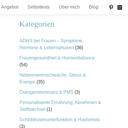
Angebot
Selbsttests
Über mich
Blog
Kategorien
ADHS bei Frauen – Symptome,
Hormone & Lebensphasen
(36)
Frauengesundheit & Hormonbalance
(54)
Nebennierenschwäche, Stress &
Energie
(35)
Östrogendominanz & PMS
(3)
Personalisierte Ernährung, Abnehmen &
Stoffwechsel
(1)
Schilddrüsenunterfunktion & Hashimoto
(3)