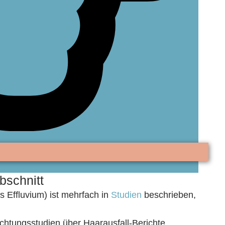
bschnitt
 Effluvium) ist mehrfach in
Studien
beschrieben,
htungsstudien über Haarausfall‑Berichte,