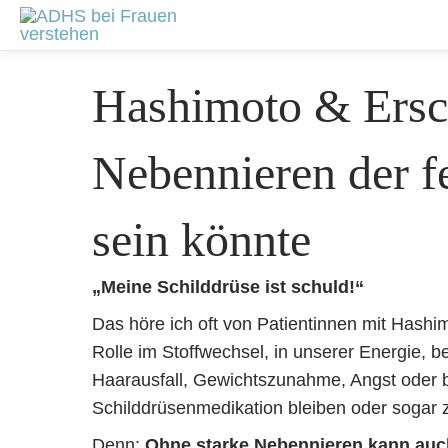
Zum
Beitragsnavigation
Inhalt
springen
Hashimoto & Ersc
Nebennieren der f
sein könnte
„Meine Schilddrüse ist schuld!“
Das höre ich oft von Patientinnen mit Hashim
Rolle im Stoffwechsel, in unserer Energie,
Haarausfall, Gewichtszunahme, Angst oder ble
Schilddrüsenmedikation bleiben oder sogar zu
Denn:
Ohne starke Nebennieren kann auch