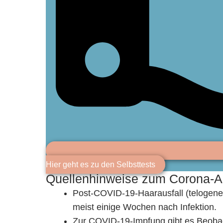
Hier geht es zu den Selbsttests
Quellenhinweise zum Corona‑A
Post‑COVID‑19‑Haarausfall (telogenes
meist einige Wochen nach Infektion.
Zur COVID‑19‑Impfung gibt es Beobac