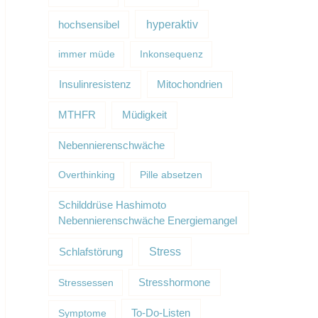
hyperaktiv
hochsensibel
immer müde
Inkonsequenz
Insulinresistenz
Mitochondrien
Müdigkeit
MTHFR
Nebennierenschwäche
Overthinking
Pille absetzen
Schilddrüse Hashimoto
Nebennierenschwäche Energiemangel
Schlafstörung
Stress
Stressessen
Stresshormone
Symptome
To-Do-Listen