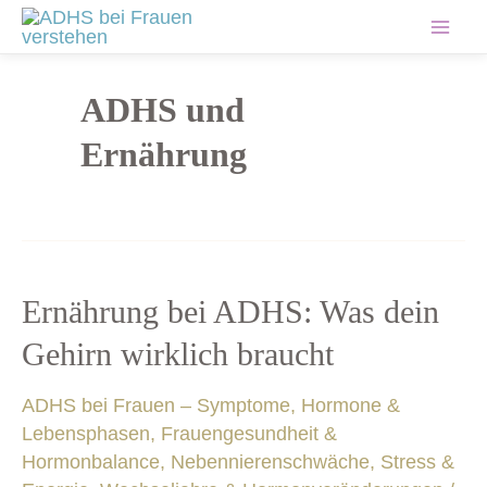
Zum
Mai
Inhalt
springen
Men
ADHS und
Ernährung
Ernährung
Ernährung bei ADHS: Was dein
bei
Gehirn wirklich braucht
ADHS:
Was
ADHS bei Frauen – Symptome, Hormone &
dein
Lebensphasen
,
Frauengesundheit &
Gehirn
Hormonbalance
,
Nebennierenschwäche, Stress &