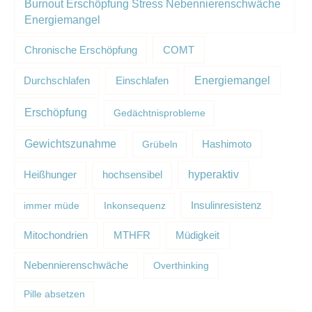
Burnout Erschöpfung Stress Nebennierenschwäche
Energiemangel
Chronische Erschöpfung
COMT
Energiemangel
Durchschlafen
Einschlafen
Erschöpfung
Gedächtnisprobleme
Gewichtszunahme
Grübeln
Hashimoto
hyperaktiv
Heißhunger
hochsensibel
Insulinresistenz
immer müde
Inkonsequenz
Müdigkeit
Mitochondrien
MTHFR
Nebennierenschwäche
Overthinking
Pille absetzen