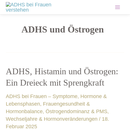
Zum
Mai
Inhalt
springen
Men
ADHS und Östrogen
ADHS,
ADHS, Histamin und Östrogen:
Histamin
Ein Dreieck mit Sprengkraft
und
Östrogen:
ADHS bei Frauen – Symptome, Hormone &
Ein
Lebensphasen
,
Frauengesundheit &
Dreieck
Hormonbalance
,
Östrogendominanz & PMS
,
mit
Wechseljahre & Hormonveränderungen
/
18.
Sprengkraft
Februar 2025