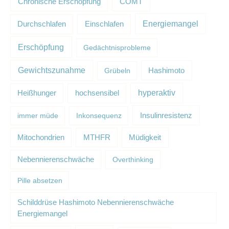
Chronische Erschöpfung
COMT
Energiemangel
Durchschlafen
Einschlafen
Erschöpfung
Gedächtnisprobleme
Gewichtszunahme
Grübeln
Hashimoto
hyperaktiv
Heißhunger
hochsensibel
Insulinresistenz
immer müde
Inkonsequenz
Müdigkeit
Mitochondrien
MTHFR
Nebennierenschwäche
Overthinking
Pille absetzen
Schilddrüse Hashimoto Nebennierenschwäche
Energiemangel