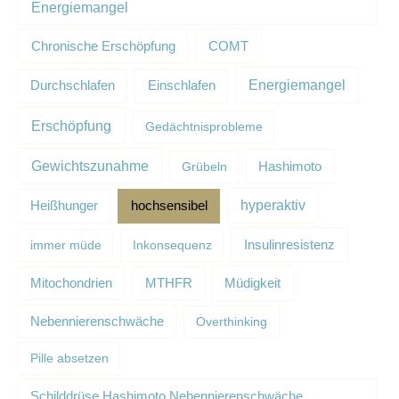
Energiemangel
Chronische Erschöpfung
COMT
Energiemangel
Durchschlafen
Einschlafen
Erschöpfung
Gedächtnisprobleme
Gewichtszunahme
Grübeln
Hashimoto
hyperaktiv
Heißhunger
hochsensibel
Insulinresistenz
immer müde
Inkonsequenz
Müdigkeit
Mitochondrien
MTHFR
Nebennierenschwäche
Overthinking
Pille absetzen
Schilddrüse Hashimoto Nebennierenschwäche