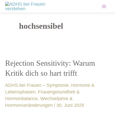
Zum
Mai
Inhalt
springen
Men
hochsensibel
Rejection
Rejection Sensitivity: Warum
Sensitivity:
Kritik dich so hart trifft
Warum
Kritik
ADHS bei Frauen – Symptome, Hormone &
dich
Lebensphasen
,
Frauengesundheit &
so
Hormonbalance
,
Wechseljahre &
hart
Hormonveränderungen
/
30. Juni 2025
trifft