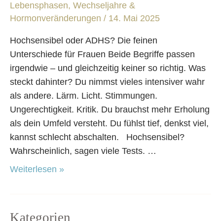
feinen
Lebensphasen
,
Wechseljahre &
Unterschiede
Hormonveränderungen
/
14. Mai 2025
für
Hochsensibel oder ADHS? Die feinen
Frauen
Unterschiede für Frauen Beide Begriffe passen
irgendwie – und gleichzeitig keiner so richtig. Was
steckt dahinter? Du nimmst vieles intensiver wahr
als andere. Lärm. Licht. Stimmungen.
Ungerechtigkeit. Kritik. Du brauchst mehr Erholung
als dein Umfeld versteht. Du fühlst tief, denkst viel,
kannst schlecht abschalten. Hochsensibel?
Wahrscheinlich, sagen viele Tests. …
Weiterlesen »
Kategorien