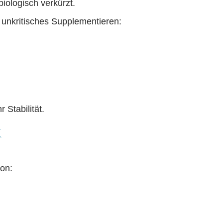
biologisch verkürzt.
unkritisches Supplementieren:
Stabilität.
k
von: