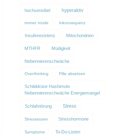
hyperaktiv
hochsensibel
immer müde
Inkonsequenz
Insulinresistenz
Mitochondrien
Müdigkeit
MTHFR
Nebennierenschwäche
Overthinking
Pille absetzen
Schilddrüse Hashimoto
Nebennierenschwäche Energiemangel
Schlafstörung
Stress
Stressessen
Stresshormone
Symptome
To-Do-Listen