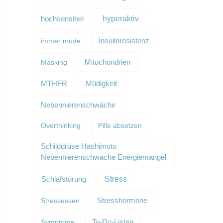
hyperaktiv
hochsensibel
Insulinresistenz
immer müde
Masking
Mitochondrien
Müdigkeit
MTHFR
Nebennierenschwäche
Overthinking
Pille absetzen
Schilddrüse Hashimoto
Nebennierenschwäche Energiemangel
Schlafstörung
Stress
Stressessen
Stresshormone
Symptome
To-Do-Listen