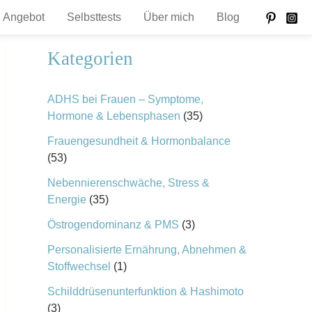
Angebot
Selbsttests
Über mich
Blog
Kategorien
ADHS bei Frauen – Symptome,
Hormone & Lebensphasen
(35)
Frauengesundheit & Hormonbalance
(53)
Nebennierenschwäche, Stress &
Energie
(35)
Östrogendominanz & PMS
(3)
Personalisierte Ernährung, Abnehmen &
Stoffwechsel
(1)
Schilddrüsenunterfunktion & Hashimoto
(3)