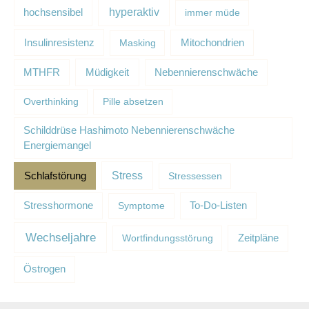
hyperaktiv
hochsensibel
immer müde
Insulinresistenz
Masking
Mitochondrien
Müdigkeit
MTHFR
Nebennierenschwäche
Overthinking
Pille absetzen
Schilddrüse Hashimoto Nebennierenschwäche
Energiemangel
Schlafstörung
Stress
Stressessen
Stresshormone
Symptome
To-Do-Listen
Wechseljahre
Wortfindungsstörung
Zeitpläne
Östrogen