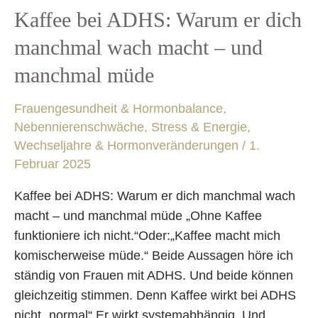
Kaffee
Kaffee bei ADHS: Warum er dich
bei
manchmal wach macht – und
ADHS:
manchmal müde
Warum
er
Frauengesundheit & Hormonbalance
,
dich
Nebennierenschwäche, Stress & Energie
,
manchmal
Wechseljahre & Hormonveränderungen
/
1.
wach
Februar 2025
macht
–
Kaffee bei ADHS: Warum er dich manchmal wach
und
macht – und manchmal müde „Ohne Kaffee
manchmal
funktioniere ich nicht.“Oder:„Kaffee macht mich
müde
komischerweise müde.“ Beide Aussagen höre ich
ständig von Frauen mit ADHS. Und beide können
gleichzeitig stimmen. Denn Kaffee wirkt bei ADHS
nicht „normal“.Er wirkt systemabhängig. Und