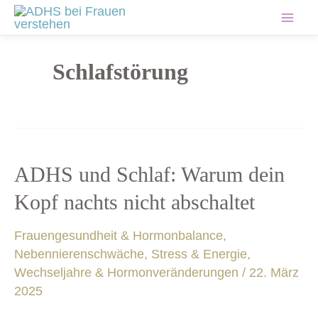
Zum
Mai
Inhalt
springen
Men
Schlafstörung
ADHS
ADHS und Schlaf: Warum dein
und
Kopf nachts nicht abschaltet
Schlaf:
Warum
Frauengesundheit & Hormonbalance
,
dein
Nebennierenschwäche, Stress & Energie
,
Kopf
Wechseljahre & Hormonveränderungen
/
22. März
nachts
2025
nicht