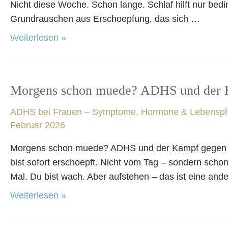
die
Nicht diese Woche. Schon lange. Schlaf hilft nur bedin
Grenze?
Grundrauschen aus Erschoepfung, das sich …
Weiterlesen »
Morgens schon muede? ADHS und der Ka
Morgens
schon
ADHS bei Frauen – Symptome, Hormone & Lebensp
muede?
Februar 2026
ADHS
und
Morgens schon muede? ADHS und der Kampf gegen den
der
bist sofort erschoepft. Nicht vom Tag – sondern schon 
Kampf
Mal. Du bist wach. Aber aufstehen – das ist eine and
gegen
Weiterlesen »
den
Start