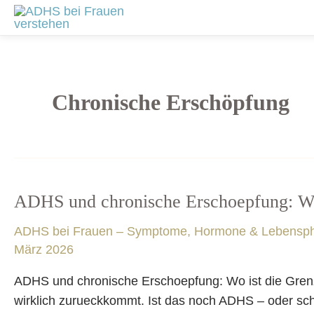
Zum
Inhalt
springen
Chronische Erschöpfung
ADHS und chronische Erschoepfung: Wo
ADHS
und
ADHS bei Frauen – Symptome, Hormone & Lebensp
chronische
März 2026
Erschoepfung:
Wo
ADHS und chronische Erschoepfung: Wo ist die Grenze
ist
wirklich zurueckkommt. Ist das noch ADHS – oder sch