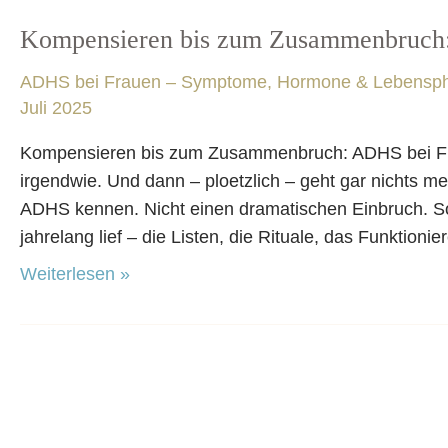
in
den
Kompensieren bis zum Zusammenbruch:
Kompensieren
Tag
bis
ADHS bei Frauen – Symptome, Hormone & Lebensp
zum
Juli 2025
Zusammenbruch:
ADHS
Kompensieren bis zum Zusammenbruch: ADHS bei Frau
bei
irgendwie. Und dann – ploetzlich – geht gar nichts m
Frauen
ADHS kennen. Nicht einen dramatischen Einbruch. So
und
jahrelang lief – die Listen, die Rituale, das Funktionie
die
Weiterlesen »
Folgen