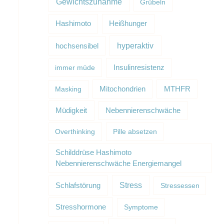
Gewichtszunahme
Grübeln
Hashimoto
Heißhunger
hyperaktiv
hochsensibel
Insulinresistenz
immer müde
Masking
Mitochondrien
MTHFR
Müdigkeit
Nebennierenschwäche
Overthinking
Pille absetzen
Schilddrüse Hashimoto
Nebennierenschwäche Energiemangel
Schlafstörung
Stress
Stressessen
Stresshormone
Symptome