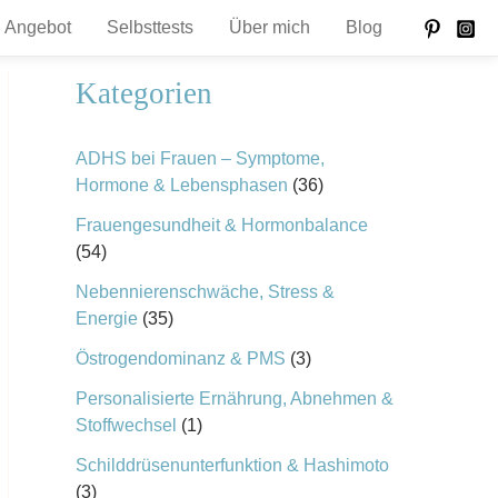
Angebot
Selbsttests
Über mich
Blog
Kategorien
ADHS bei Frauen – Symptome,
Hormone & Lebensphasen
(36)
Frauengesundheit & Hormonbalance
(54)
Nebennierenschwäche, Stress &
Energie
(35)
Östrogendominanz & PMS
(3)
Personalisierte Ernährung, Abnehmen &
Stoffwechsel
(1)
Schilddrüsenunterfunktion & Hashimoto
(3)