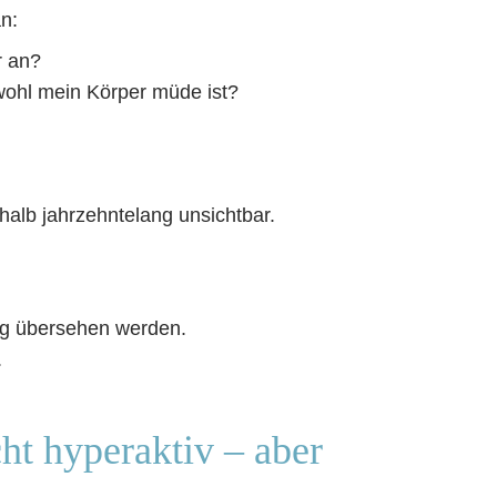
an:
r an?
wohl mein Körper müde ist?
shalb jahrzehntelang unsichtbar.
ufig übersehen werden.
.
ht hyperaktiv – aber