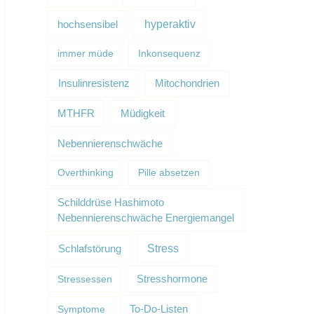
hyperaktiv
hochsensibel
immer müde
Inkonsequenz
Insulinresistenz
Mitochondrien
Müdigkeit
MTHFR
Nebennierenschwäche
Overthinking
Pille absetzen
Schilddrüse Hashimoto
Nebennierenschwäche Energiemangel
Schlafstörung
Stress
Stressessen
Stresshormone
Symptome
To-Do-Listen