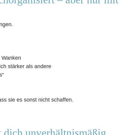
ungen.
ns Wanken
ch stärker als andere
s“
ass sie es sonst nicht schaffen.
ft dich unverhältnismäßig