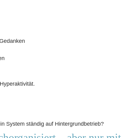
n Gedanken
en
yperaktivität.
ein System ständig auf Hintergrundbetrieb?
horganisiert – aber nur mit